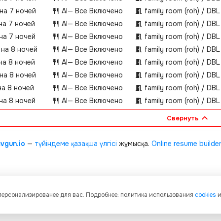
 на 7 ночей
AI
— Все Включено
family room (roh) / DBL
на 7 ночей
AI
— Все Включено
family room (roh) / DBL
 на 7 ночей
AI
— Все Включено
family room (roh) / DBL
 на 8 ночей
AI
— Все Включено
family room (roh) / DBL
на 8 ночей
AI
— Все Включено
family room (roh) / DBL
 на 8 ночей
AI
— Все Включено
family room (roh) / DBL
на 8 ночей
AI
— Все Включено
family room (roh) / DBL
 на 8 ночей
AI
— Все Включено
family room (roh) / DBL
Свернуть
cvgun.io
—
түйіндеме қазақша
үлгісі
жұмысқа.
Online resume builde
 персонализированее для вас. Подробнее: политика использования
cookies
и графическое содержание, структуру и оформление страниц защищены м
енности. Любое копирование и распространение материалов сайта без пись