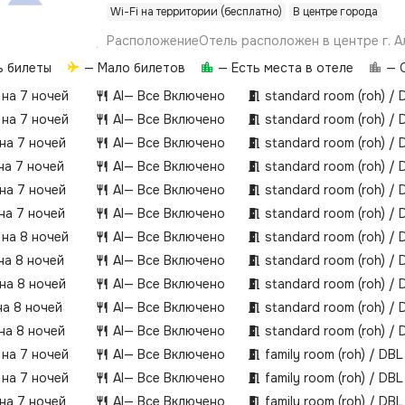
Wi-Fi на территории (бесплатно)
В центре города
РасположениеОтель расположен в центре г. А
поблизости: Micador Hotel.Об отелеОбщая пло
ь билеты
— Мало билетов
— Есть места в отеле
— О
м².Включает в себя три 5-этажных здания с л
году в отеле обновлено: общие зоны, некотор
 на 7 ночей
AI
— Все Включено
standard room (roh) / 
гостей с ограниченными физическими возможн
 на 7 ночей
AI
— Все Включено
standard room (roh) / 
доступны специальные условия и услуги, их на
 на 7 ночей
AI
— Все Включено
standard room (roh) / 
стоимость уточняйте перед
на 7 ночей
AI
— Все Включено
standard room (roh) / 
бронированием.ПляжОбщественный песчано-г
Клеопатра – 2-я линия, в 200 м от отеля.Заход
 на 7 ночей
AI
— Все Включено
standard room (roh) / 
песчано-галечный.Пляжные полотенца: беспла
 на 7 ночей
AI
— Все Включено
standard room (roh) / 
зонтики, павильоны на пляже: платно.Инфраст
 на 8 ночей
AI
— Все Включено
standard room (roh) / 
открытый бассейн: 120 м², пресная вода, 140-1
подогреваоткрытый бассейн: 110 м², пресная в
на 8 ночей
AI
— Все Включено
standard room (roh) / 
см, без подогреваресторан – международный
 на 8 ночей
AI
— Все Включено
standard room (roh) / 
барлобби-барВажно депозит не взимаетсяру
на 8 ночей
AI
— Все Включено
standard room (roh) / 
персоналпитомцы запрещеныкурение разрешен
специальных местах и на балконе номеров
 на 8 ночей
AI
— Все Включено
standard room (roh) / 
 на 7 ночей
AI
— Все Включено
family room (roh) / DBL
 на 7 ночей
AI
— Все Включено
family room (roh) / DBL
 на 7 ночей
AI
— Все Включено
family room (roh) / DBL