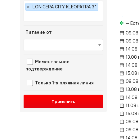
LONICERA CITY KLEOPATRA 3*
×
— Ест
Питание от
09.08
09.08
14.08
13.08 
Моментальное
14.08
подтверждение
15.08
09.08
Только 1-я пляжная линия
13.08 
14.08
Применить
11.08 
15.08
09.08
09.08
14.08