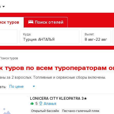
а
ск туров
Поиск отелей
Куда:
Вылет:
Турция: АНТАЛЬЯ
8 авг–22 авг
Поиск туров
к туров по всем туроператорам
о
аны за 2 взрослых. Топливные и сервисные сборы включены.
По цене
ать:
LONICERA CITY KLEOPATRA
3★
5
Аланья
Открытый бассейн
Песчано-галечный пляж