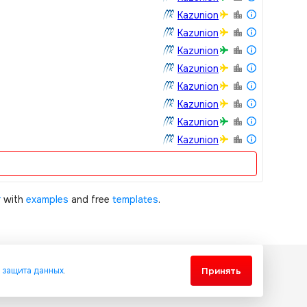
Kazunion
Kazunion
Kazunion
Kazunion
Kazunion
Kazunion
Kazunion
Kazunion
r
with
examples
and free
templates
.
Принять
и
защита данных
.
еждународными соглашениями и законодательством Республики
менного разрешения запрещено.