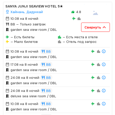
SANYA JUNJI SEAVIEW HOTEL
5★
Хайнань, Дадунхай
4.8
10.08 на 8 ночей
BB
— Только завтрак
Свернуть
garden sea view room / DBL
— Есть билеты
— Есть места в отеле
— Мало билетов
— Отель под запрос
10.08 на 8 ночей
BB
garden sea view room / DBL
17.08 на 8 ночей
BB
garden sea view room / DBL
24.08 на 8 ночей
BB
garden sea view room / DBL
24.08 на 8 ночей
BB
deluxe sea view room / DBL
10.08 на 8 ночей
BB
garden sea view room / DBL