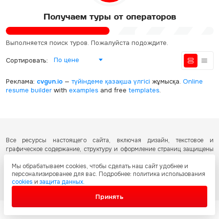
Получаем туры от операторов
Выполняется поиск туров. Пожалуйста подождите.
По цене
Сортировать:
Реклама:
cvgun.io
—
түйіндеме қазақша
үлгісі
жұмысқа.
Online
resume builder
with
examples
and free
templates
.
Все ресурсы настоящего сайта, включая дизайн, текстовое и
графическое содержание, структуру и оформление страниц защищены
международными соглашениями и законодательством Республики
Мы обрабатываем cookies, чтобы сделать наш сайт удобнее и
Казахстан об охране авторских прав и интеллектуальной собственности.
персонализированее для вас. Подробнее: политика использования
Любое копирование и распространение материалов сайта без
cookies
и
защита данных
.
письменного разрешения запрещено.
Принять