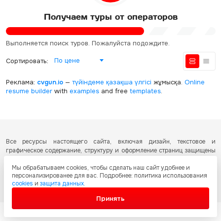
Получаем туры от операторов
Выполняется поиск туров. Пожалуйста подождите.
По цене
Сортировать:
Реклама:
cvgun.io
—
түйіндеме қазақша
үлгісі
жұмысқа.
Online
resume builder
with
examples
and free
templates
.
Все ресурсы настоящего сайта, включая дизайн, текстовое и
графическое содержание, структуру и оформление страниц защищены
международными соглашениями и законодательством Республики
Мы обрабатываем cookies, чтобы сделать наш сайт удобнее и
Казахстан об охране авторских прав и интеллектуальной собственности.
персонализированее для вас. Подробнее: политика использования
Любое копирование и распространение материалов сайта без
cookies
и
защита данных
.
письменного разрешения запрещено.
Принять