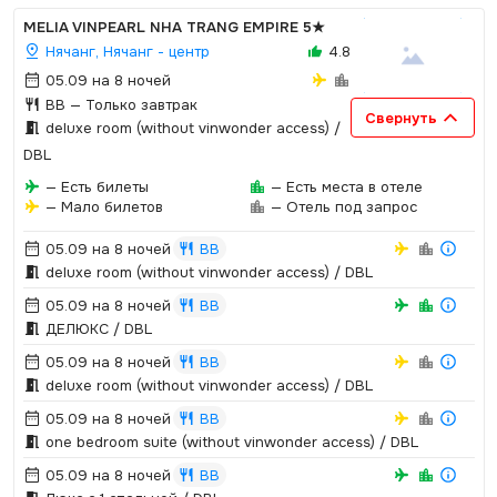
MELIA VINPEARL NHA TRANG EMPIRE
5★
Нячанг, Нячанг - центр
4.8
05.09 на 8 ночей
BB
— Только завтрак
Свернуть
deluxe room (without vinwonder access) /
DBL
— Есть билеты
— Есть места в отеле
— Мало билетов
— Отель под запрос
05.09 на 8 ночей
BB
deluxe room (without vinwonder access) / DBL
05.09 на 8 ночей
BB
ДЕЛЮКС / DBL
05.09 на 8 ночей
BB
deluxe room (without vinwonder access) / DBL
05.09 на 8 ночей
BB
one bedroom suite (without vinwonder access) / DBL
05.09 на 8 ночей
BB