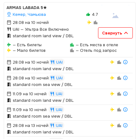
ARMAS LABADA
5★
Кемер, Чамьюва
4.7
28.08 на 10 ночей
UAI
— Ультра Все Включено
Свернуть
standard room land view / DBL
— Есть билеты
— Есть места в отеле
— Мало билетов
— Отель под запрос
28.08 на 10 ночей
UAI
standard room land view / DBL
28.08 на 10 ночей
UAI
standard room sea view / DBL
11.09 на 10 ночей
UAI
standard room land view / DBL
11.09 на 10 ночей
UAI
standard room sea view / DBL
28.08 на 13 ночей
UAI
standard room land view / DBL