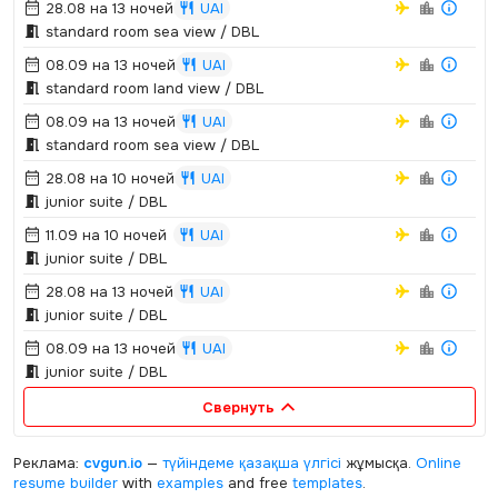
28.08 на 13 ночей
UAI
standard room sea view / DBL
08.09 на 13 ночей
UAI
standard room land view / DBL
08.09 на 13 ночей
UAI
standard room sea view / DBL
28.08 на 10 ночей
UAI
junior suite / DBL
11.09 на 10 ночей
UAI
junior suite / DBL
28.08 на 13 ночей
UAI
junior suite / DBL
08.09 на 13 ночей
UAI
junior suite / DBL
Свернуть
Реклама:
cvgun.io
—
түйіндеме қазақша
үлгісі
жұмысқа.
Online
resume builder
with
examples
and free
templates
.