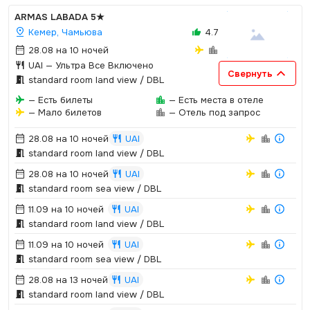
ARMAS LABADA
5★
Кемер, Чамьюва
4.7
28.08 на 10 ночей
UAI
— Ультра Все Включено
Свернуть
standard room land view / DBL
— Есть билеты
— Есть места в отеле
— Мало билетов
— Отель под запрос
28.08 на 10 ночей
UAI
standard room land view / DBL
28.08 на 10 ночей
UAI
standard room sea view / DBL
11.09 на 10 ночей
UAI
standard room land view / DBL
11.09 на 10 ночей
UAI
standard room sea view / DBL
28.08 на 13 ночей
UAI
standard room land view / DBL