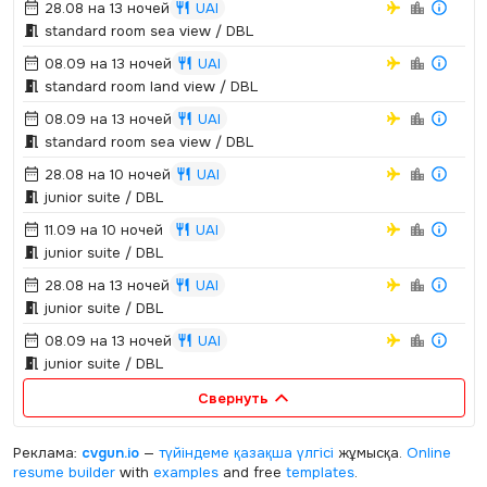
28.08 на 13 ночей
UAI
standard room sea view / DBL
08.09 на 13 ночей
UAI
standard room land view / DBL
08.09 на 13 ночей
UAI
standard room sea view / DBL
28.08 на 10 ночей
UAI
junior suite / DBL
11.09 на 10 ночей
UAI
junior suite / DBL
28.08 на 13 ночей
UAI
junior suite / DBL
08.09 на 13 ночей
UAI
junior suite / DBL
Свернуть
Реклама:
cvgun.io
—
түйіндеме қазақша
үлгісі
жұмысқа.
Online
resume builder
with
examples
and free
templates
.