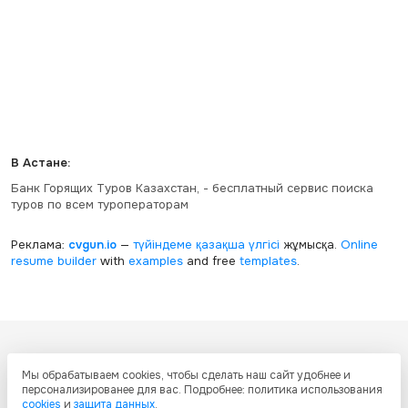
В Астане:
Банк Горящих Туров Казахстан, - бесплатный сервис поиска
туров по всем туроператорам
Реклама:
cvgun.io
—
түйіндеме қазақша
үлгісі
жұмысқа.
Online
resume builder
with
examples
and free
templates
.
Все ресурсы настоящего сайта, включая дизайн, текстовое и
Мы обрабатываем cookies, чтобы сделать наш сайт удобнее и
графическое содержание, структуру и оформление страниц защищены
персонализированее для вас. Подробнее: политика использования
международными соглашениями и законодательством Республики
cookies
и
защита данных
.