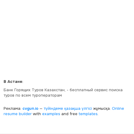
В Астане:
Банк Горящих Туров Казахстан, - бесплатный сервис поиска
туров по всем туроператорам
Реклама:
cvgun.io
—
түйіндеме қазақша
үлгісі
жұмысқа.
Online
resume builder
with
examples
and free
templates
.