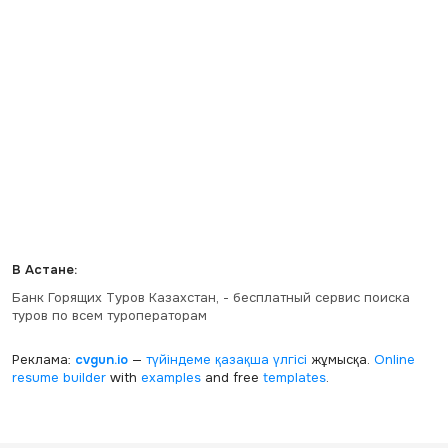
В Астане:
Банк Горящих Туров Казахстан, - бесплатный сервис поиска
туров по всем туроператорам
Реклама:
cvgun.io
—
түйіндеме қазақша
үлгісі
жұмысқа.
Online
resume builder
with
examples
and free
templates
.