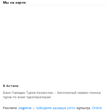
Мы на карте:
В Астане:
Банк Горящих Туров Казахстан, - бесплатный сервис поиска
туров по всем туроператорам
Реклама:
cvgun.io
—
түйіндеме қазақша
үлгісі
жұмысқа.
Online