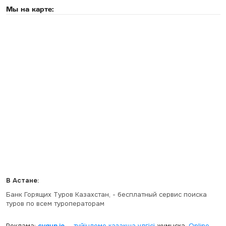
Мы на карте:
В Астане:
Банк Горящих Туров Казахстан, - бесплатный сервис поиска
туров по всем туроператорам
Реклама:
cvgun.io
—
түйіндеме қазақша
үлгісі
жұмысқа.
Online