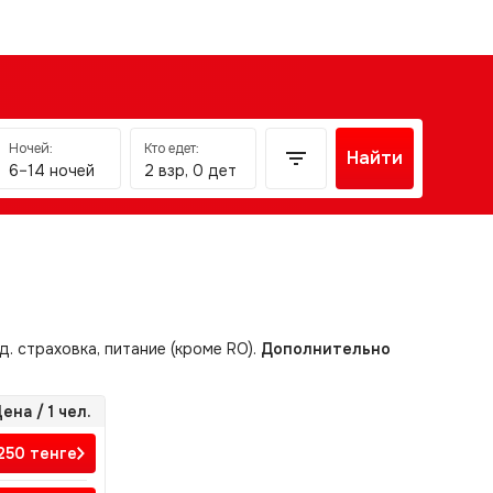
Ночей:
Кто едет:
Найти
6–14 ночей
2 взр, 0 дет
д. страховка, питание (кроме RO).
Дополнительно
ена / 1 чел.
 250
тенге