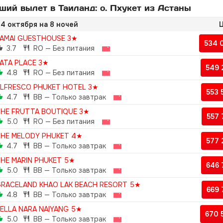
ий вылет в Таиланд: о. Пхукет из Астаны
4 октября на 8 ночей
Ц
AMAI GUESTHOUSE 3★
534 
3.7
RO — Без питания
ATA PLACE 3★
549
4.8
RO — Без питания
LFRESCO PHUKET HOTEL 3★
553
4.7
BB — Только завтрак
HE FRUTTA BOUTIQUE 3★
557
5.0
RO — Без питания
HE MELODY PHUKET 4★
577
4.7
BB — Только завтрак
HE MARIN PHUKET 5★
646
5.0
BB — Только завтрак
RACELAND KHAO LAK BEACH RESORT 5★
669
4.8
BB — Только завтрак
ELLA NARA NAIYANG 5★
670 
5.0
BB — Только завтрак