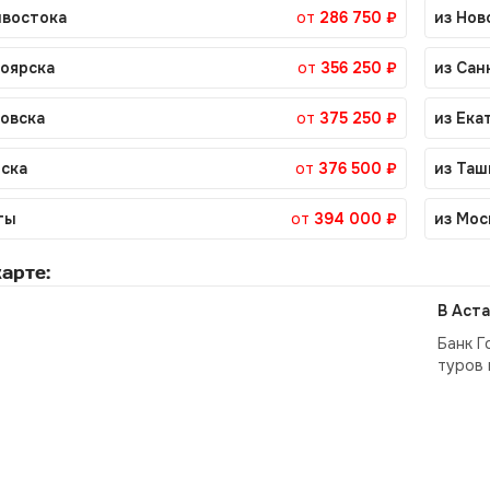
ивостока
от
286 750 ₽
из Нов
ноярска
от
356 250 ₽
из Сан
ровска
от
375 250 ₽
из Ека
тска
от
376 500 ₽
из Таш
ты
от
394 000 ₽
из Мос
арте:
В Аста
Банк Г
туров 