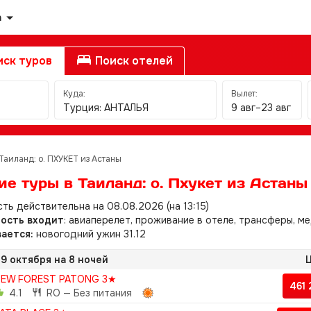
а
ск туров
Поиск отелей
Куда:
Вылет:
Турция: АНТАЛЬЯ
9 авг–23 авг
Таиланд: о. ПХУКЕТ из Астаны
е туры в Таиланд: о. Пхукет из Астаны
ть действительна на 08.08.2026 (на 13:15)
мость входит
: авиаперелет, проживание в отеле, трансферы, ме
ается:
новогодний ужин 31.12
9 октября на 8 ночей
Ц
EW FOREST PATONG 3★
461
4.1
RO — Без питания