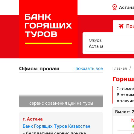
Астан
Пои
Откуда:
Астана
Офисы продаж
показать все
Главная
/
Горящи
Стоимос
В стои
оплачив
сервис сравнения цен на туры
Вылет: 2
г. Астана
N
Банк Горящих Туров Казахстан
- бесплатный сервис поиска