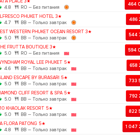
ATA PLACE 3★
464 
4.8
RO — Без питания
LFRESCO PHUKET HOTEL 3★
486
4.7
BB — Только завтрак
EST WESTERN PHUKET OCEAN RESORT 3★
544 
5.0
BB — Только завтрак
HE FRUTTA BOUTIQUE 3★
594 
5.0
RO — Без питания
YNDHAM ROYAL LEE PHUKET 5★
658
4.6
BB — Только завтрак
SLAND ESCAPE BY BURASARI 5★
733 
5.0
BB — Только завтрак
IAMOND CLIFF RESORT & SPA 5★
792
5.0
BB — Только завтрак
10 KHAOLAK RESORT 5★
822 
5.0
BB — Только завтрак
A FLORA PATONG 5★
1 047
4.8
BB — Только завтрак