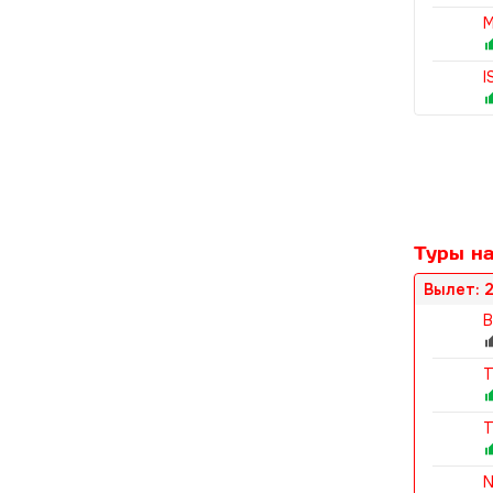
M
I
Туры на
Вылет: 2
B
T
T
N