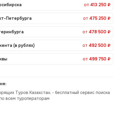
осибирска
от
413 250 ₽
кт-Петербурга
от
475 250 ₽
теринбурга
от
478 500 ₽
кента (в рублях)
от
492 500 ₽
квы
от
499 750 ₽
не:
орящих Туров Казахстан, - бесплатный сервис поиска
по всем туроператорам