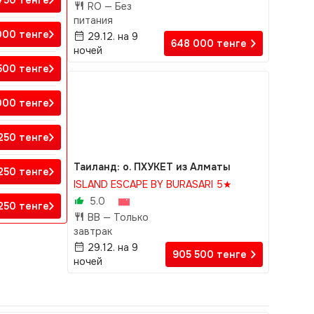
 750
тенге
RO —
Без
питания
 000
тенге
29.12. на 9
648 000
тенге
ночей
 500
тенге
 000
тенге
 250
тенге
Таиланд: о. ПХУКЕТ из Алматы
 250
тенге
ISLAND ESCAPE BY BURASARI 5★
5.0
 250
тенге
BB —
Только
завтрак
29.12. на 9
905 500
тенге
ночей