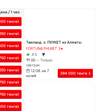
ена / 1 чел.
000
тенге
 250
тенге
Таиланд: о. ПХУКЕТ из Алматы
 500
тенге
FORTUNA PHUKET 3★
4.5
 750
тенге
BB —
Только
завтрак
 250
тенге
12.08. на 7
394 000
тенге
ночей
 750
тенге
 750
тенге
500
тенге