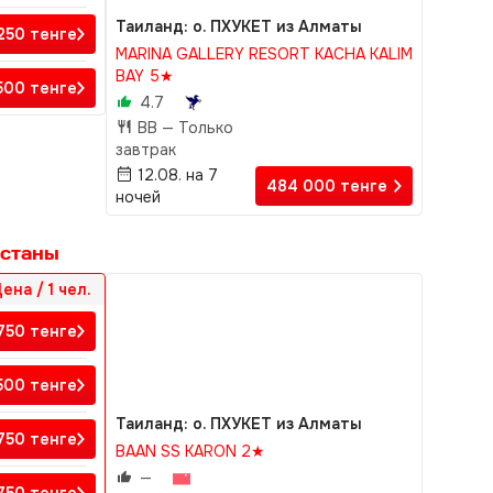
Таиланд: о. ПХУКЕТ из Алматы
 250
тенге
MARINA GALLERY RESORT KACHA KALIM
BAY 5★
500
тенге
4.7
BB —
Только
завтрак
12.08. на 7
484 000
тенге
ночей
Астаны
ена / 1 чел.
750
тенге
 500
тенге
Таиланд: о. ПХУКЕТ из Алматы
 750
тенге
BAAN SS KARON 2★
—