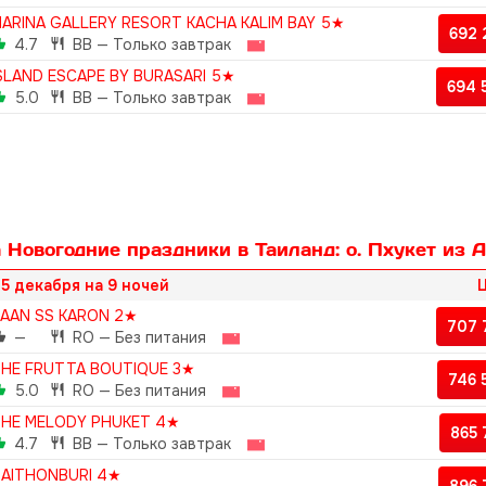
ARINA GALLERY RESORT KACHA KALIM BAY 5★
692
4.7
BB — Только завтрак
SLAND ESCAPE BY BURASARI 5★
694 
5.0
BB — Только завтрак
 Новогодние праздники в Таиланд: о. Пхукет из 
5 декабря на 9 ночей
Ц
AAN SS KARON 2★
707 
—
RO — Без питания
HE FRUTTA BOUTIQUE 3★
746
5.0
RO — Без питания
HE MELODY PHUKET 4★
865
4.7
BB — Только завтрак
AITHONBURI 4★