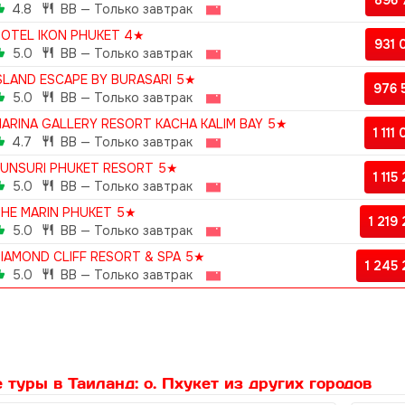
896
4.8
BB — Только завтрак
OTEL IKON PHUKET 4★
931
5.0
BB — Только завтрак
SLAND ESCAPE BY BURASARI 5★
976
5.0
BB — Только завтрак
ARINA GALLERY RESORT KACHA KALIM BAY 5★
1 111
4.7
BB — Только завтрак
UNSURI PHUKET RESORT 5★
1 115
5.0
BB — Только завтрак
HE MARIN PHUKET 5★
1 219
5.0
BB — Только завтрак
IAMOND CLIFF RESORT & SPA 5★
1 245
5.0
BB — Только завтрак
 туры в Таиланд: о. Пхукет из других городов