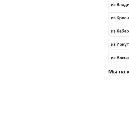
из Влад
из Крас
из Хаба
из Ирку
из Алма
Мы на к