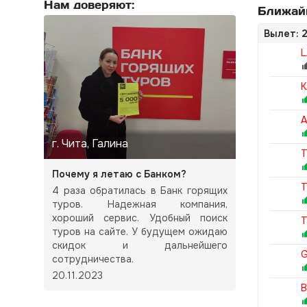
Нам доверяют:
Ближайш
Вылет: 2
L
K
A
г. Чита, Галина
T
Почему я летаю с Банком?
T
4 раза обратилась в Банк горящих
туров. Надежная компания,
хороший сервис. Удобный поиск
T
туров на сайте. У будущем ожидаю
скидок и дальнейшего
G
сотрудничества.
20.11.2023
B