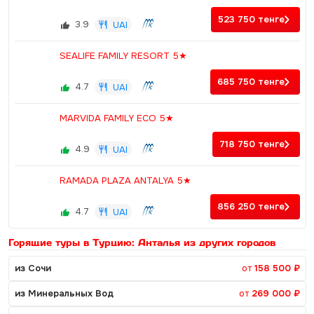
523 750
тенге
3.9
UAI
SEALIFE FAMILY RESORT 5★
685 750
тенге
4.7
UAI
MARVIDA FAMILY ECO 5★
718 750
тенге
4.9
UAI
RAMADA PLAZA ANTALYA 5★
856 250
тенге
4.7
UAI
Горящие туры в Турцию: Анталья из других городов
из Сочи
от
158 500 ₽
из Минеральных Вод
от
269 000 ₽