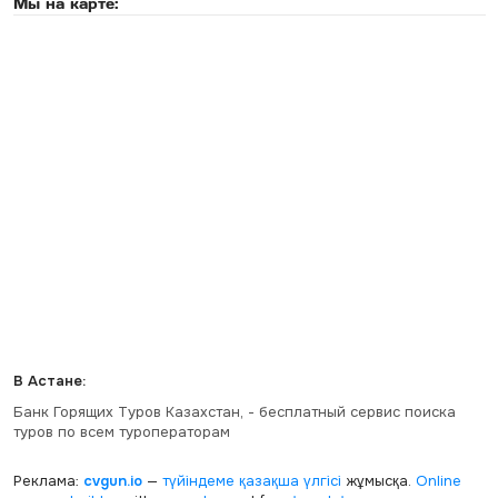
Мы на карте:
В Астане:
Банк Горящих Туров Казахстан, - бесплатный сервис поиска
туров по всем туроператорам
Реклама:
cvgun.io
—
түйіндеме қазақша
үлгісі
жұмысқа.
Online