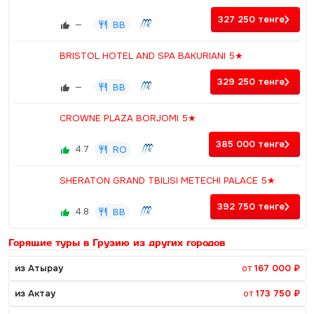
327 250
тенге
—
BB
BRISTOL HOTEL AND SPA BAKURIANI 5★
329 250
тенге
—
BB
CROWNE PLAZA BORJOMI 5★
385 000
тенге
4.7
RO
SHERATON GRAND TBILISI METECHI PALACE 5★
392 750
тенге
4.8
BB
Горящие туры в Грузию из других городов
из Атырау
от
167 000 ₽
из Актау
от
173 750 ₽