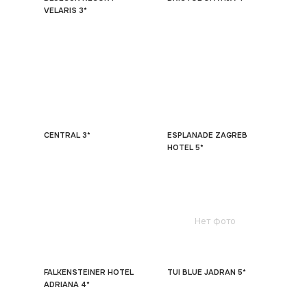
VELARIS 3*
CENTRAL 3*
ESPLANADE ZAGREB
HOTEL 5*
Нет фото
FALKENSTEINER HOTEL
TUI BLUE JADRAN 5*
ADRIANA 4*