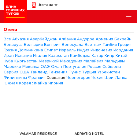
Астана
Отели
Все
Абхазия
Азербайджан
Албания
Андорра
Армения
Бахрейн
Беларусь
Болгария
Венгрия
Венесуэла
Вьетнам
Гамбия
Греция
Грузия
Доминикана
Египет
Израиль
Индия
Индонезия
Иордания
Иран
Испания
Италия
Казахстан
Камбоджа
Катар
Кипр
Китай
Куба
Кыргызстан
Маврикий
Македония
Малайзия
Мальдивы
Марокко
Мексика
ОАЭ
Оман
Португалия
Россия
Сейшелы
Сербия
США
Таиланд
Танзания
Тунис
Турция
Узбекистан
Филиппины
Франция
Хорватия
Черногория
Чехия
Шри-Ланка
Южная Корея
Ямайка
Япония
VALAMAR RESIDENCE
ADRIATIQ HOTEL