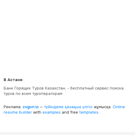
В Астане:
Банк Горящих Туров Казахстан, - бесплатный сервис поиска
туров по всем туроператорам
Реклама:
cvgun.io
—
түйіндеме қазақша
үлгісі
жұмысқа.
Online
resume builder
with
examples
and free
templates
.