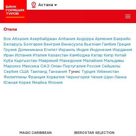
Астана
Отели
Все
Абхазия
Азербайджан
Албания
Андорра
Армения
Бахрейн
Беларусь
Болгария
Венгрия
Венесуэла
Вьетнам
Гамбия
Греция
Грузия
Доминикана
Египет
Израиль
Индия
Индонезия
Иордания
Иран
Испания
Италия
Казахстан
Камбоджа
Катар
Кипр
Китай
Куба
Кыргызстан
Маврикий
Македония
Малайзия
Мальдивы
Марокко
Мексика
ОАЭ
Оман
Португалия
Россия
Сейшелы
Сербия
США
Таиланд
Танзания
Тунис
Турция
Узбекистан
Филиппины
Франция
Хорватия
Черногория
Чехия
Шри-Ланка
Южная Корея
Ямайка
Япония
MAGIC CARIBBEAN
IBEROSTAR SELECTION