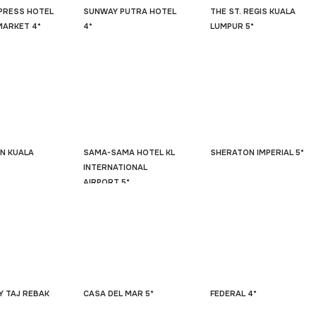
XPRESS HOTEL
SUNWAY PUTRA HOTEL
THE ST. REGIS KUALA
MARKET 4*
4*
LUMPUR 5*
EN KUALA
SAMA-SAMA HOTEL KL
SHERATON IMPERIAL 5*
INTERNATIONAL
AIRPORT 5*
Y TAJ REBAK
CASA DEL MAR 5*
FEDERAL 4*