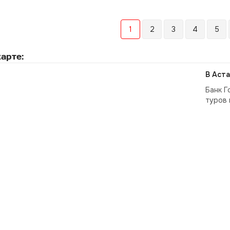
1
2
3
4
5
арте:
В Аста
Банк Г
туров 