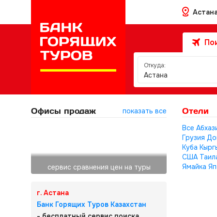
Астан
Пои
Откуда:
Астана
Офисы продаж
Отели
показать все
Все
Абхаз
Грузия
До
Куба
Кырг
США
Таил
Ямайка
Яп
сервис сравнения цен на туры
г. Астана
Банк Горящих Туров Казахстан
- бесплатный сервис поиска