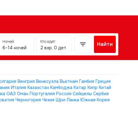
Ночей:
Кто едет:
Найти
6–14 ночей
2 взр, 0 дет
олгария
Венгрия
Венесуэла
Вьетнам
Гамбия
Греция
ания
Италия
Казахстан
Камбоджа
Катар
Кипр
Китай
ика
ОАЭ
Оман
Португалия
Россия
Сейшелы
Сербия
рватия
Черногория
Чехия
Шри-Ланка
Южная Корея