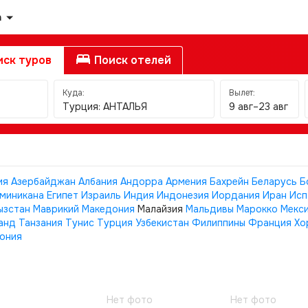
а
ск туров
Поиск отелей
Куда:
Вылет:
Турция: АНТАЛЬЯ
9 авг–23 авг
ия
Азербайджан
Албания
Андорра
Армения
Бахрейн
Беларусь
Б
миникана
Египет
Израиль
Индия
Индонезия
Иордания
Иран
Исп
ызстан
Маврикий
Македония
Малайзия
Мальдивы
Марокко
Мекс
анд
Танзания
Тунис
Турция
Узбекистан
Филиппины
Франция
Хо
ония
Нет фото
Нет фото