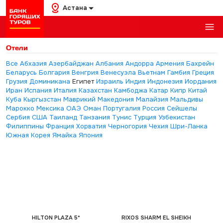
Астана
Отели
Все
Абхазия
Азербайджан
Албания
Андорра
Армения
Бахрейн
Беларусь
Болгария
Венгрия
Венесуэла
Вьетнам
Гамбия
Греция
Грузия
Доминикана
Египет
Израиль
Индия
Индонезия
Иордания
Иран
Испания
Италия
Казахстан
Камбоджа
Катар
Кипр
Китай
Куба
Кыргызстан
Маврикий
Македония
Малайзия
Мальдивы
Марокко
Мексика
ОАЭ
Оман
Португалия
Россия
Сейшелы
Сербия
США
Таиланд
Танзания
Тунис
Турция
Узбекистан
Филиппины
Франция
Хорватия
Черногория
Чехия
Шри-Ланка
Южная Корея
Ямайка
Япония
HILTON PLAZA 5*
RIXOS SHARM EL SHEIKH