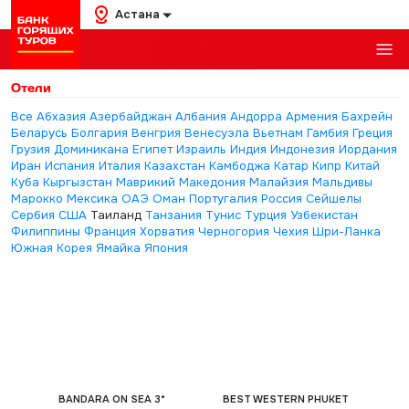
Астана
Отели
Все
Абхазия
Азербайджан
Албания
Андорра
Армения
Бахрейн
Беларусь
Болгария
Венгрия
Венесуэла
Вьетнам
Гамбия
Греция
Грузия
Доминикана
Египет
Израиль
Индия
Индонезия
Иордания
Иран
Испания
Италия
Казахстан
Камбоджа
Катар
Кипр
Китай
Куба
Кыргызстан
Маврикий
Македония
Малайзия
Мальдивы
Марокко
Мексика
ОАЭ
Оман
Португалия
Россия
Сейшелы
Сербия
США
Таиланд
Танзания
Тунис
Турция
Узбекистан
Филиппины
Франция
Хорватия
Черногория
Чехия
Шри-Ланка
Южная Корея
Ямайка
Япония
BANDARA ON SEA 3*
BEST WESTERN PHUKET