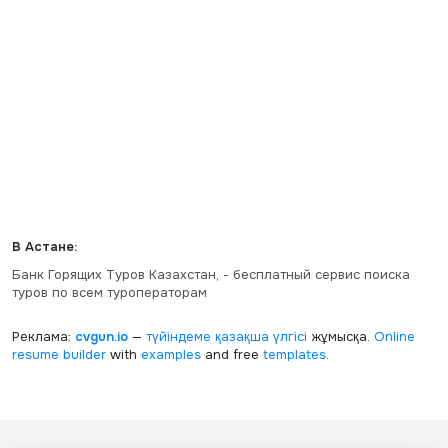
В Астане:
Банк Горящих Туров Казахстан, - бесплатный сервис поиска
туров по всем туроператорам
Реклама:
cvgun.io
—
түйіндеме қазақша
үлгісі
жұмысқа.
Online
resume builder
with
examples
and free
templates
.