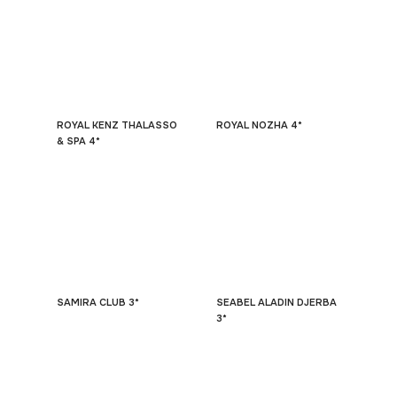
ROYAL KENZ THALASSO
ROYAL NOZHA 4*
& SPA 4*
SAMIRA CLUB 3*
SEABEL ALADIN DJERBA
3*