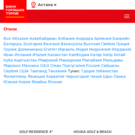
Астана
Отели
Все
Абхазия
Азербайджан
Албания
Андорра
Армения
Бахрейн
Беларусь
Болгария
Венгрия
Венесуэла
Вьетнам
Гамбия
Греция
Грузия
Доминикана
Египет
Израиль
Индия
Индонезия
Иордания
Иран
Испания
Италия
Казахстан
Камбоджа
Катар
Кипр
Китай
Куба
Кыргызстан
Маврикий
Македония
Малайзия
Мальдивы
Марокко
Мексика
ОАЭ
Оман
Португалия
Россия
Сейшелы
Сербия
США
Таиланд
Танзания
Тунис
Турция
Узбекистан
Филиппины
Франция
Хорватия
Черногория
Чехия
Шри-Ланка
Южная Корея
Ямайка
Япония
GOLF RESIDENCE 4*
HOUDA GOLF & BEACH