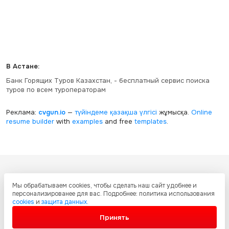
В Астане:
Банк Горящих Туров Казахстан, - бесплатный сервис поиска
туров по всем туроператорам
Реклама:
cvgun.io
—
түйіндеме қазақша
үлгісі
жұмысқа.
Online
resume builder
with
examples
and free
templates
.
Все ресурсы настоящего сайта, включая дизайн, текстовое и
Мы обрабатываем cookies, чтобы сделать наш сайт удобнее и
графическое содержание, структуру и оформление страниц защищены
персонализированее для вас. Подробнее: политика использования
международными соглашениями и законодательством Республики
cookies
и
защита данных
.
Казахстан об охране авторских прав и интеллектуальной собственности.
Любое копирование и распространение материалов сайта без
Принять
письменного разрешения запрещено.