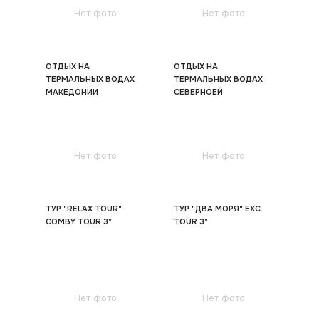
Нет фото
Нет фото
ОТДЫХ НА
ОТДЫХ НА
ТЕРМАЛЬНЫХ ВОДАХ
ТЕРМАЛЬНЫХ ВОДАХ
МАКЕДОНИИ
СЕВЕРНОЕЙ
EXCURSION TOURS 3*
МАКЕДОНИИ EXC. TOUR
3*
Нет фото
Нет фото
ТУР "RELAX TOUR"
ТУР "ДВА МОРЯ" EXC.
COMBY TOUR 3*
TOUR 3*
Нет фото
Нет фото