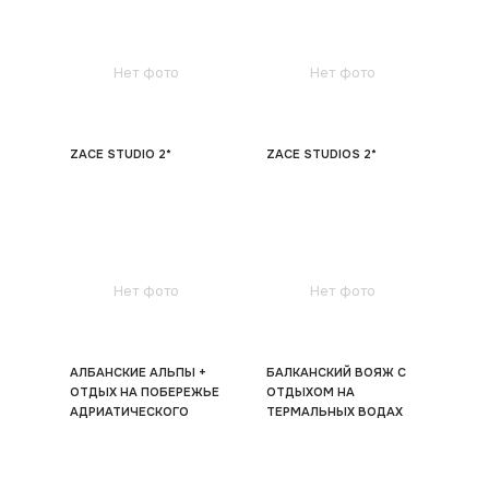
Нет фото
Нет фото
ZACE STUDIO 2*
ZACE STUDIOS 2*
Нет фото
Нет фото
АЛБАНСКИЕ АЛЬПЫ +
БАЛКАНСКИЙ ВОЯЖ С
ОТДЫХ НА ПОБЕРЕЖЬЕ
ОТДЫХОМ НА
АДРИАТИЧЕСКОГО
ТЕРМАЛЬНЫХ ВОДАХ
МОРЯ EXC. TOUR 3*
ДЕБАРСКИХ БАНЬ EXC.
TOUR 3*