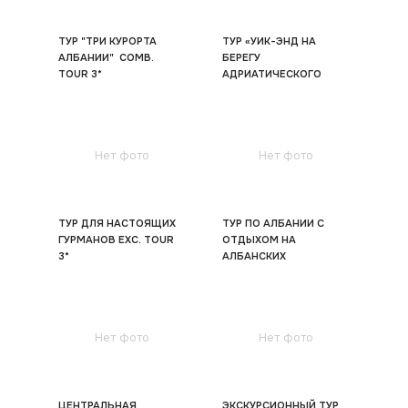
ТУР "ТРИ КУРОРТА
ТУР «УИК-ЭНД НА
АЛБАНИИ" COMB.
БЕРЕГУ
TOUR 3*
АДРИАТИЧЕСКОГО
МОРЯ» EXC. TOUR 3*
Нет фото
Нет фото
ТУР ДЛЯ НАСТОЯЩИХ
ТУР ПО АЛБАНИИ С
ГУРМАНОВ EXC. TOUR
ОТДЫХОМ НА
3*
АЛБАНСКИХ
МАЛЬДИВАХ EXC. TOUR
3*
Нет фото
Нет фото
ЦЕНТРАЛЬНАЯ
ЭКСКУРСИОННЫЙ ТУР