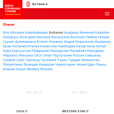
Астана
Отели
Все
Абхазия
Азербайджан
Албания
Андорра
Армения
Бахрейн
Беларусь
Болгария
Венгрия
Венесуэла
Вьетнам
Гамбия
Греция
Грузия
Доминикана
Египет
Израиль
Индия
Индонезия
Иордания
Иран
Испания
Италия
Казахстан
Камбоджа
Катар
Кипр
Китай
Куба
Кыргызстан
Маврикий
Македония
Малайзия
Мальдивы
Марокко
Мексика
ОАЭ
Оман
Португалия
Россия
Сейшелы
Сербия
США
Таиланд
Танзания
Тунис
Турция
Узбекистан
Филиппины
Франция
Хорватия
Черногория
Чехия
Шри-Ланка
Южная Корея
Ямайка
Япония
Нет фото
Нет фото
VOLA 3*
WESTERN STAR 3*