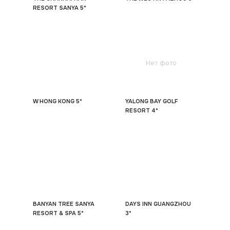
RESORT SANYA 5*
Нет фото
W HONG KONG 5*
YALONG BAY GOLF
RESORT 4*
BANYAN TREE SANYA
DAYS INN GUANGZHOU
RESORT & SPA 5*
3*