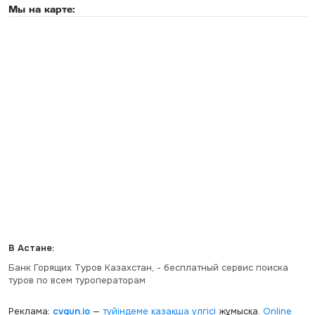
Мы на карте:
В Астане:
Банк Горящих Туров Казахстан, - бесплатный сервис поиска
туров по всем туроператорам
Реклама:
cvgun.io
—
түйіндеме қазақша
үлгісі
жұмысқа.
Online