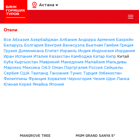
Астана
Отели
Все
Абхазия
Азербайджан
Албания
Андорра
Армения
Бахрейн
Беларусь
Болгария
Венгрия
Венесуэла
Вьетнам
Гамбия
Греция
Грузия
Доминикана
Египет
Израиль
Индия
Индонезия
Иордания
Иран
Испания
Италия
Казахстан
Камбоджа
Катар
Кипр
Китай
Куба
Кыргызстан
Маврикий
Македония
Малайзия
Мальдивы
Марокко
Мексика
ОАЭ
Оман
Португалия
Россия
Сейшелы
Сербия
США
Таиланд
Танзания
Тунис
Турция
Узбекистан
Филиппины
Франция
Хорватия
Черногория
Чехия
Шри-Ланка
Южная Корея
Ямайка
Япония
MANGROVE TREE
MGM GRAND SANYA 5*