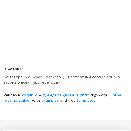
В Астане:
Банк Горящих Туров Казахстан, - бесплатный сервис поиска
туров по всем туроператорам
Реклама:
cvgun.io
—
түйіндеме қазақша
үлгісі
жұмысқа.
Online
resume builder
with
examples
and free
templates
.