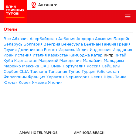
Астана
Отели
Все
Абхазия
Азербайджан
Албания
Андорра
Армения
Бахрейн
Беларусь
Болгария
Венгрия
Венесуэла
Вьетнам
Гамбия
Греция
Грузия
Доминикана
Египет
Израиль
Индия
Индонезия
Иордания
Иран
Испания
Италия
Казахстан
Камбоджа
Катар
Кипр
Китай
Куба
Кыргызстан
Маврикий
Македония
Малайзия
Мальдивы
Марокко
Мексика
ОАЭ
Оман
Португалия
Россия
Сейшелы
Сербия
США
Таиланд
Танзания
Тунис
Турция
Узбекистан
Филиппины
Франция
Хорватия
Черногория
Чехия
Шри-Ланка
Южная Корея
Ямайка
Япония
AMAVI HOTEL PAPHOS
AMPHORA BEACH