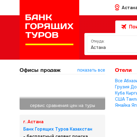
Астан
Пои
Откуда:
Астана
Офисы продаж
Отели
показать все
Все
Абхаз
Грузия
До
Куба
Кырг
США
Таил
Ямайка
Яп
сервис сравнения цен на туры
г. Астана
Банк Горящих Туров Казахстан
- бесплатный сервис поиска