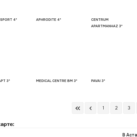
 SPORT 4*
APHRODITE 4*
CENTRUM
APARTMANHAZ 3*
APT 3*
MEDICAL CENTRE BM 3*
PAVAI 3*
1
2
3
арте:
В Аста