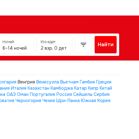
Ночей:
Кто едет:
Найти
6–14 ночей
2 взр, 0 дет
олгария
Венгрия
Венесуэла
Вьетнам
Гамбия
Греция
ания
Италия
Казахстан
Камбоджа
Катар
Кипр
Китай
ика
ОАЭ
Оман
Португалия
Россия
Сейшелы
Сербия
рватия
Черногория
Чехия
Шри-Ланка
Южная Корея