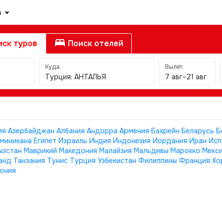
а
ск туров
Поиск отелей
Куда:
Вылет:
Турция: АНТАЛЬЯ
7 авг–21 авг
ия
Азербайджан
Албания
Андорра
Армения
Бахрейн
Беларусь
Б
миникана
Египет
Израиль
Индия
Индонезия
Иордания
Иран
Исп
ызстан
Маврикий
Македония
Малайзия
Мальдивы
Марокко
Мекс
анд
Танзания
Тунис
Турция
Узбекистан
Филиппины
Франция
Хо
ония