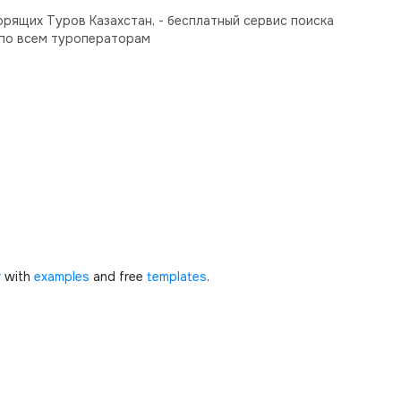
орящих Туров Казахстан, - бесплатный сервис поиска
по всем туроператорам
r
with
examples
and free
templates
.