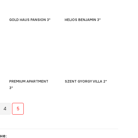
GOLD HAUS PANSION 3*
HELIOS BENJAMIN 3*
PREMIUM APARTMENT
SZENT GYORGY VILLA 2*
3*
4
5
не: