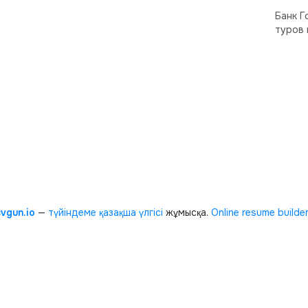
Банк Г
туров 
cvgun.io
—
түйіндеме қазақша
үлгісі
жұмысқа.
Online resume builde