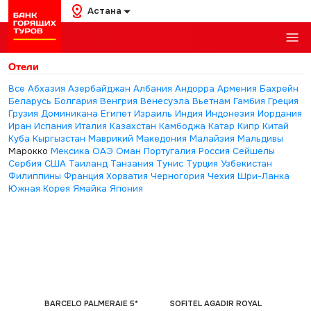
Астана
Отели
Все
Абхазия
Азербайджан
Албания
Андорра
Армения
Бахрейн
Беларусь
Болгария
Венгрия
Венесуэла
Вьетнам
Гамбия
Греция
Грузия
Доминикана
Египет
Израиль
Индия
Индонезия
Иордания
Иран
Испания
Италия
Казахстан
Камбоджа
Катар
Кипр
Китай
Куба
Кыргызстан
Маврикий
Македония
Малайзия
Мальдивы
Марокко
Мексика
ОАЭ
Оман
Португалия
Россия
Сейшелы
Сербия
США
Таиланд
Танзания
Тунис
Турция
Узбекистан
Филиппины
Франция
Хорватия
Черногория
Чехия
Шри-Ланка
Южная Корея
Ямайка
Япония
BARCELO PALMERAIE 5*
SOFITEL AGADIR ROYAL