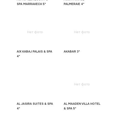
SPA MARRAKECH 5*
PALMERAIE 4*
Нет фото
Нет фото
AIX KABAJ PALAIS & SPA
AKABAR 3*
4*
Нет фото
AL JASIRA SUITES & SPA
AL MAADEN VILLA HOTEL
4*
& SPA 5*