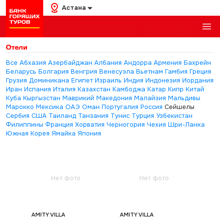
Астана
Отели
Все
Абхазия
Азербайджан
Албания
Андорра
Армения
Бахрейн
Беларусь
Болгария
Венгрия
Венесуэла
Вьетнам
Гамбия
Греция
Грузия
Доминикана
Египет
Израиль
Индия
Индонезия
Иордания
Иран
Испания
Италия
Казахстан
Камбоджа
Катар
Кипр
Китай
Куба
Кыргызстан
Маврикий
Македония
Малайзия
Мальдивы
Марокко
Мексика
ОАЭ
Оман
Португалия
Россия
Сейшелы
Сербия
США
Таиланд
Танзания
Тунис
Турция
Узбекистан
Филиппины
Франция
Хорватия
Черногория
Чехия
Шри-Ланка
Южная Корея
Ямайка
Япония
Нет фото
Нет фото
AMITY VILLA
AMITY VILLA