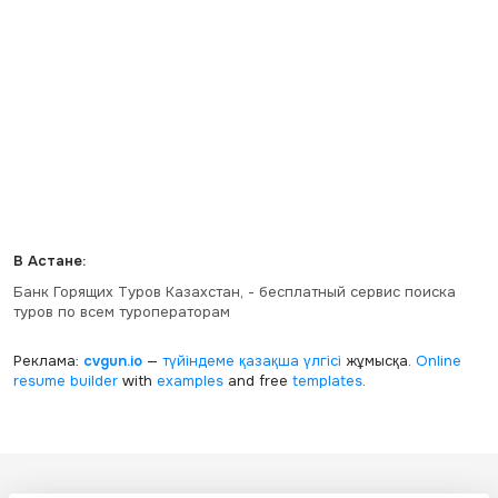
В Астане:
Банк Горящих Туров Казахстан, - бесплатный сервис поиска
туров по всем туроператорам
Реклама:
cvgun.io
—
түйіндеме қазақша
үлгісі
жұмысқа.
Online
resume builder
with
examples
and free
templates
.