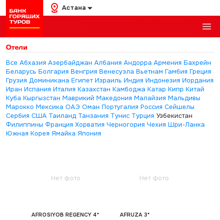
Астана
Отели
Все
Абхазия
Азербайджан
Албания
Андорра
Армения
Бахрейн
Беларусь
Болгария
Венгрия
Венесуэла
Вьетнам
Гамбия
Греция
Грузия
Доминикана
Египет
Израиль
Индия
Индонезия
Иордания
Иран
Испания
Италия
Казахстан
Камбоджа
Катар
Кипр
Китай
Куба
Кыргызстан
Маврикий
Македония
Малайзия
Мальдивы
Марокко
Мексика
ОАЭ
Оман
Португалия
Россия
Сейшелы
Сербия
США
Таиланд
Танзания
Тунис
Турция
Узбекистан
Филиппины
Франция
Хорватия
Черногория
Чехия
Шри-Ланка
Южная Корея
Ямайка
Япония
Нет фото
Нет фото
AFROSIYOB REGENCY 4*
AFRUZA 3*